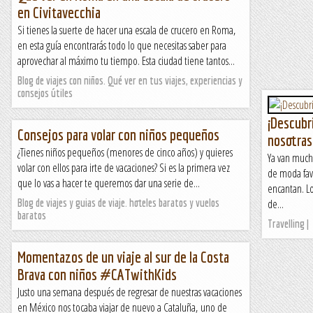
en Civitavecchia
Si tienes la suerte de hacer una escala de crucero en Roma,
en esta guía encontrarás todo lo que necesitas saber para
aprovechar al máximo tu tiempo. Esta ciudad tiene tantos...
Blog de viajes con niños. Qué ver en tus viajes, experiencias y
consejos útiles
¡Descubr
Consejos para volar con niños pequeños
nosotras
¿Tienes niños pequeños (menores de cinco años) y quieres
Ya van much
volar con ellos para irte de vacaciones? Si es la primera vez
de moda fav
que lo vas a hacer te queremos dar una serie de...
encantan. Lo
Blog de viajes y guias de viaje. hoteles baratos y vuelos
de...
baratos
Travelling |
Momentazos de un viaje al sur de la Costa
Brava con niños #CATwithKids
Justo una semana después de regresar de nuestras vacaciones
en México nos tocaba viajar de nuevo a Cataluña, uno de