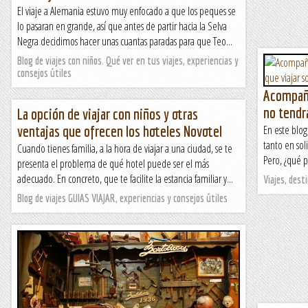
El viaje a Alemania estuvo muy enfocado a que los peques se
lo pasaran en grande, así que antes de partir hacia la Selva
Negra decidimos hacer unas cuantas paradas para que Teo...
Blog de viajes con niños. Qué ver en tus viajes, experiencias y
consejos útiles
Acompaña
no tendr
La opción de viajar con niños y otras
ventajas que ofrecen los hoteles Novotel
En este blog
tanto en sol
Cuando tienes familia, a la hora de viajar a una ciudad, se te
Pero, ¿qué p
presenta el problema de qué hotel puede ser el más
adecuado. En concreto, que te facilite la estancia familiar y...
Viajes, desti
Blog de viajes GUIAS VIAJAR, experiencias y consejos útiles