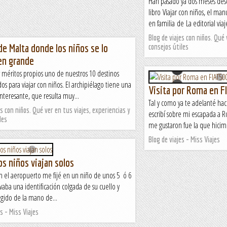
Han pasado ya dos meses des
libro Viajar con niños, el man
en familia de La editorial viaj
Blog de viajes con niños. Qué 
de Malta donde los niños se lo
consejos útiles
en grande
 méritos propios uno de nuestros 10 destinos
 para viajar con niños. El archipiélago tiene una
Visita por Roma en F
 interesante, que resulta muy...
Tal y como ya te adelanté hac
es con niños. Qué ver en tus viajes, experiencias y
escribí sobre mi escapada a R
les
me gustaron fue la que hicimo
Blog de viajes - Miss Viajes
os niños viajan solos
en el aeropuerto me fijé en un niño de unos 5 ó 6
vaba una identificación colgada de su cuello y
gido de la mano de...
es - Miss Viajes