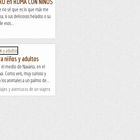
RO en ROMA CON NIÑOS
 no sé que es lo que más me
, si sus deliciosos helados o su
e esos...
ra niños y adultos
en el medio de Navarra, en el
a. Como veis, muy curioso y
los animales a un palmo de...
Viajes y aventuras de un viajero