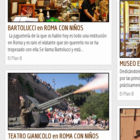
BARTOLUCCI en ROMA CON NIÑOS
La juguetería de la que os hablo hoy es todo una institución
en Roma y es raro el visitante que sin quererlo no se ha
tropezado con ella.Se llama Bartolucci y está...
El Plan B
MUSEO E
Dedicándole 
por las prin
prácticament
El Plan B
TEATRO GIANICOLO en ROMA CON NIÑOS