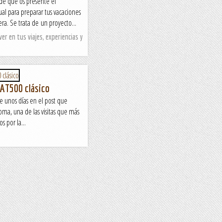
de que os presenté el
ual para preparar tus vacaciones
era. Se trata de un proyecto...
ver en tus viajes, experiencias y
IAT500 clásico
e unos días en el post que
oma, una de las visitas que más
s por la...