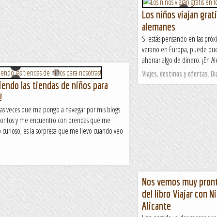
Los niños viajan grat
alemanes
Si estás pensando en las próx
verano en Europa, puede que
ahorrar algo de dinero. ¡En Ale
Viajes, destinos y ofertas. Dia
iendo las tiendas de niños para
!
as veces que me pongo a navegar por mis blogs
oritos y me encuentro con prendas que me
 curioso, es la sorpresa que me llevo cuando veo
Nos vemos muy pront
del libro Viajar con N
Alicante