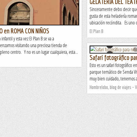
GELATERIA DEL TEAT
Sinceramente debo decir que
gusta de esta heladería romana
ubicación recóndita. Es uno d
O en ROMA CON NIÑOS
El Plan B
nfantil y esta vez El Plan B se va a
nzamos visitando una preciosa tienda de
pleno centro. Y no es un lugar cualquiera, esta...
Safari fotográfico pa
Esto es un safari fotográfico 
parque temático de Senda Viv
muy bien cuidado, tenemos a 
Hombrelobo, blog de viajes - 