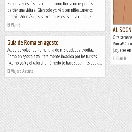
Sin duda si visitáis una ciudad como Roma no os podéis
perder una visita al Gianicolo y si váis con niños...menos
todavía. Además de sus excelentes vistas de la ciudad, su...
El Plan B
AL SOGN
Otra semana i
Guía de Roma en agosto
Roma!!!Come
Acabo de volver de Roma, una de mis ciudades favoritas.
juguetes en 
Como en agosto está literalmente invadida por los turistas
El Plan B
(¿como yo?) y el calorcillo húmedo te hace sudar más que a...
El Viajero Astuto