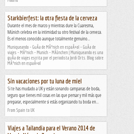
Starkbierfest: la otra fiesta de la cerveza
Durante el mes de marzo y mientras dure la Cuaresma,
Múnich celebra en la intimidad su otro festival de la cerveza.
Es el menos conocido aunque totalmente genuino...
Muniqueando - GuÃ­a de MÃºnich en espaÃ±ol - GuÃ­a de
viajes - MÃºnich - Munich - MÃ¼nchen | Muniqueando es una
guÃ­a de viajes escrita por el periodista Jordi Orts. Blog sobre
MÃºnich en espaÃ±ol
Sin vacaciones por tu luna de miel
Si te has mudado a UK y están sonando campanas de boda,
seguro que tienes mil cosas en las que pensar y mil más que
preparar, especialmente si estás organizando tu boda en...
From Spain to UK
Viajes a Tailandia para el Verano 2014 de